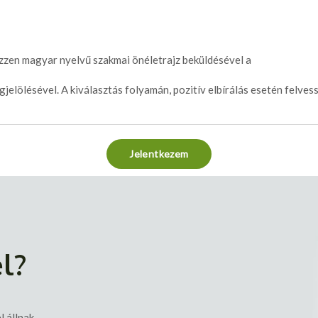
kezzen magyar nyelvű szakmai önéletrajz beküldésével a
jelölésével. A kiválasztás folyamán, pozitív elbírálás esetén felves
Jelentkezem
l?
l állnak