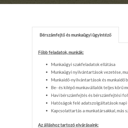
Bérszámfejtő és munkaügyi ügyintéző
Főbb feladatok, munkák:
Munkaügyi szakfeladatok ellátása
Munkaügyi nyilvántartások vezetése, 
Munkaidő-nyilvántartások és munkaidő 
Be- és kilépő munkavállalók teljes körű
Havi bérszámfejtés és bérszámfejtési fo
Hatóságok felé adatszolgáltatások napi
Kapcsolattartás a munkatársakkal, más sz
Az álláshoz tartozó elvárásaink: