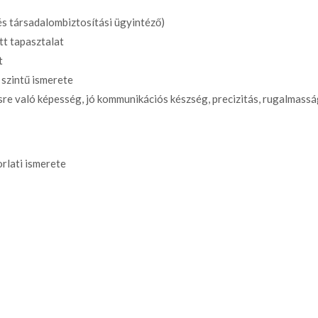
s társadalombiztosítási ügyintéző)
t tapasztalat
t
 szintű ismerete
re való képesség, jó kommunikációs készség, precizitás, rugalmass
rlati ismerete