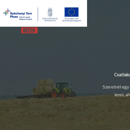
Csatlako
Szeretnél egy 
lenni, a