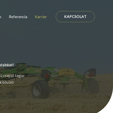
k
Referencia
Karrier
KAPCSOLAT
atainkat!
vű csapat tagja
nk bővülő