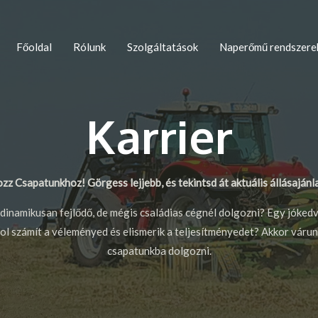
Főoldal
Rólunk
Szolgáltatások
Naperőmű rendszere
Karrier
zz Csapatunkhoz! Görgess lejjebb, és tekintsd át aktuális állásajánl
dinamikusan fejlődő, de mégis családias cégnél dolgozni? Egy jóked
hol számít a véleményed és elismerik a teljesítményedet? Akkor váru
csapatunkba dolgozni.