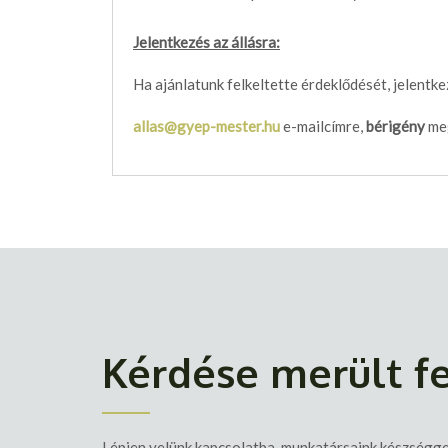
Jelentkezés az állásra:
Ha ajánlatunk felkeltette érdeklődését, jelent
allas@gyep-mester.hu
e-mailcímre,
bérigény
meg
Kérdése merült fe
Lépjen velünk kapcsolatba, munkatársaink készségge