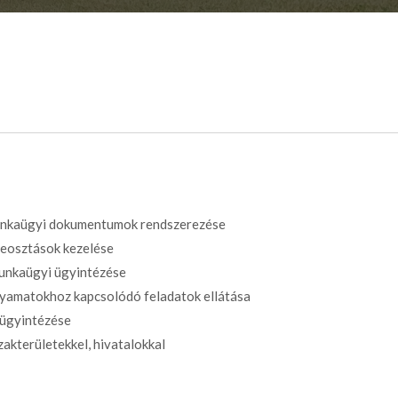
munkaügyi dokumentumok rendszerezése
beosztások kezelése
 munkaügyi ügyintézése
lyamatokhoz kapcsolódó feladatok ellátása
 ügyintézése
akterületekkel, hivatalokkal