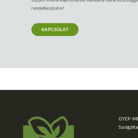
rendelkezésére!
KAPCSOLAT
GYEP-ME
Szolgálta