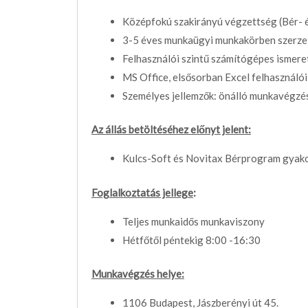
Középfokú szakirányú végzettség (Bér- é
3-5 éves munkaügyi munkakörben szerzet
Felhasználói szintű számítógépes ismere
MS Office, elsősorban Excel felhasználói
Személyes jellemzők: önálló munkavégzés
Az állás betöltéséhez előnyt jelent:
Kulcs-Soft és Novitax Bérprogram gyako
Foglalkoztatás jellege
:
Teljes munkaidős munkaviszony
Hétfőtől péntekig 8:00 -16:30
Munkavégzés helye:
1106 Budapest, Jászberényi út 45.