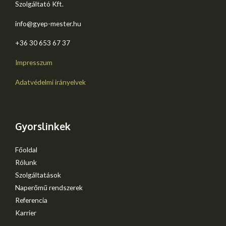
Szolgáltató Kft.
info@gyep-mester.hu
+36 30 653 67 37​
Impresszum
Adatvédelmi irányelvek
Gyorslinkek
Főoldal
Rólunk
Szolgáltatások
Naperőmű rendszerek
Referencia
Karrier