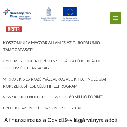
KÖSZÖNJÜK A MAGYAR ÁLLAM
ÉS AZ EURÓPAI UNIÓ
TÁMOGATÁSÁT!
GYEP-MESTER KERTÉPÍTŐ SZOLGÁLTATÓ KORLÁTOLT
FELELŐSSÉGŰ TÁRSASÁG
MIKRO-, KIS ÉS KÖZÉPVÁLLALKOZÁSOK TECHNOLÓGIAI
KORSZERŰSÍTÉSE CÉLÚ HITELPROGRAM
VISSZATÉRÍTENDŐ HITEL ÖSSZEGE:
80 MILLIÓ FORINT
PROJEKT AZONOSÍTÓJA: GINOP-8.3.5-18/B
A finanszírozás a Covid19-világjárványra adott