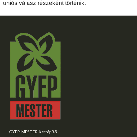
uniós válasz részeként történik.
GYEP-MESTER Kertépítő