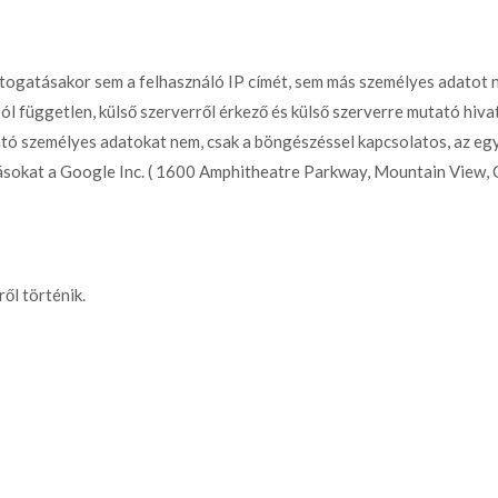
átogatásakor sem a felhasználó IP címét, sem más személyes adatot n
ól független, külső szerverről érkező és külső szerverre mutató hiva
tató személyes adatokat nem, csak a böngészéssel kapcsolatos, az 
atásokat a Google Inc. ( 1600 Amphitheatre Parkway, Mountain View, 
ől történik.