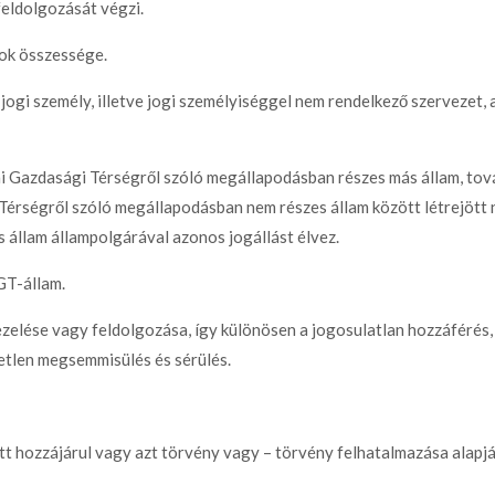
feldolgozását végzi.
tok összessége.
gi személy, illetve jogi személyiséggel nem rendelkező szervezet, a
i Gazdasági Térségről szóló megállapodásban részes más állam, tová
 Térségről szóló megállapodásban nem részes állam között létrejött
állam állampolgárával azonos jogállást élvez.
GT-állam.
ezelése vagy feldolgozása, így különösen a jogosulatlan hozzáférés
letlen megsemmisülés és sérülés.
ett hozzájárul vagy azt törvény vagy – törvény felhatalmazása alapj