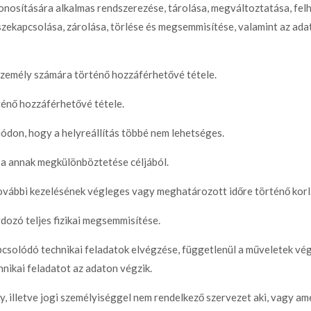
zonosítására alkalmas rendszerezése, tárolása, megváltoztatása, fel
zekapcsolása, zárolása, törlése és megsemmisítése, valamint az ad
zemély számára történő hozzáférhetővé tétele.
ténő hozzáférhetővé tétele.
módon, hogy a helyreállítás többé nem lehetséges.
ása annak megkülönböztetése céljából.
 további kezelésének végleges vagy meghatározott időre történő korl
ozó teljes fizikai megsemmisítése.
csolódó technikai feladatok elvégzése, függetlenül a műveletek vég
hnikai feladatot az adaton végzik.
, illetve jogi személyiséggel nem rendelkező szervezet aki, vagy am