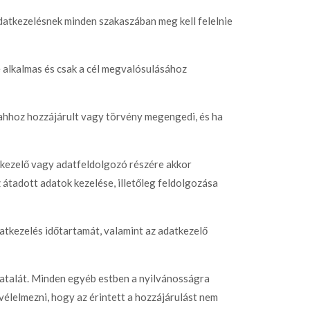
adatkezelésnek minden szakaszában meg kell felelnie
 alkalmas és csak a cél megvalósulásához
 ahhoz hozzájárult vagy törvény megengedi, és ha
tkezelő vagy adatfeldolgozó részére akkor
 átadott adatok kezelése, illetőleg feldolgozása
datkezelés időtartamát, valamint az adatkezelő
zatalát. Minden egyéb estben a nyilvánosságra
vélelmezni, hogy az érintett a hozzájárulást nem