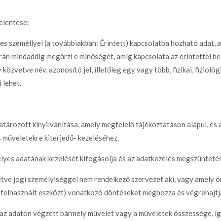
elentése:
 személlyel (a továbbiakban: Érintett) kapcsolatba hozható adat, a
rán mindaddig megőrzi e minőségét, amíg kapcsolata az érintettel he
özvetve név, azonosító jel, illetőleg egy vagy több, fizikai, fiziológi
 lehet.
atározott kinyilvánítása, amely megfelelő tájékoztatáson alapul, és 
 műveletekre kiterjedő- kezeléséhez.
élyes adatának kezelését kifogásolja és az adatkezelés megszüntetését
letve jogi személyiséggel nem rendelkező szervezet aki, vagy amely
a felhasznált eszközt) vonatkozó döntéseket meghozza és végrehajtj
 az adaton végzett bármely művelet vagy a műveletek összessége, így 