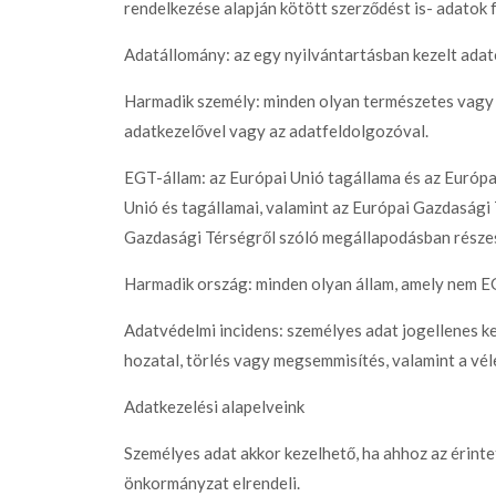
rendelkezése alapján kötött szerződést is- adatok 
Adatállomány: az egy nyilvántartásban kezelt ada
Harmadik személy: minden olyan természetes vagy jo
adatkezelővel vagy az adatfeldolgozóval.
EGT-állam: az Európai Unió tagállama és az Európa
Unió és tagállamai, valamint az Európai Gazdasági
Gazdasági Térségről szóló megállapodásban részes 
Harmadik ország: minden olyan állam, amely nem E
Adatvédelmi incidens: személyes adat jogellenes k
hozatal, törlés vagy megsemmisítés, valamint a vé
Adatkezelési alapelveink
Személyes adat akkor kezelhető, ha ahhoz az érint
önkormányzat elrendeli.