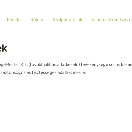
Főoldal
Rólunk
Szolgáltatások
Naperőmű rendszere
ek
-Mester Kft. (továbbiakban adatkezelő) tevékenysége során kiemelt
a biztonságos és tisztességes adatkezelésre.