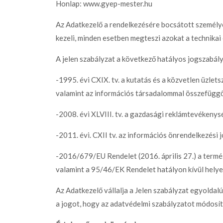
Honlap: www.gyep-mester.hu
Az Adatkezelő a rendelkezésére bocsátott személye
kezeli, minden esetben megteszi azokat a technika
A jelen szabályzat a következő hatályos jogszabályo
-1995. évi CXIX. tv. a kutatás és a közvetlen üzlets
valamint az információs társadalommal összefüggő
-2008. évi XLVIII. tv. a gazdasági reklámtevékenysé
-2011. évi. CXII tv. az információs önrendelkezési 
-2016/679/EU Rendelet (2016. április 27.) a termé
valamint a 95/46/EK Rendelet hatályon kívül helye
Az Adatkezelő vállalja a Jelen szabályzat egyoldalú
a jogot, hogy az adatvédelmi szabályzatot módosít