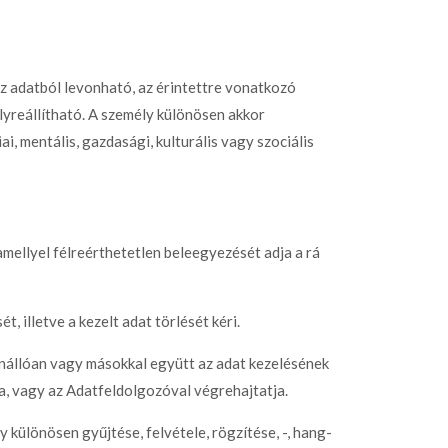
z adatból levonható, az érintettre vonatkozó
lyreállítható. A személy különösen akkor
ai, mentális, gazdasági, kulturális vagy szociális
amellyel félreérthetetlen beleegyezését adja a rá
, illetve a kezelt adat törlését kéri.
 önállóan vagy másokkal együtt az adat kezelésének
a, vagy az Adatfeldolgozóval végrehajtatja.
különösen gyűjtése, felvétele, rögzítése, -, hang-