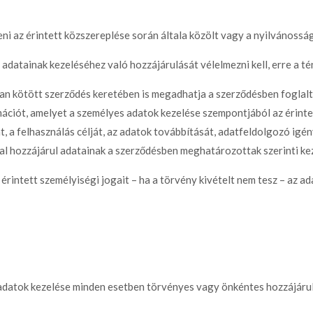
eni az érintett közszereplése során általa közölt vagy a nyilvánossá
adatainak kezeléséhez való hozzájárulását vélelmezni kell, erre a tény
ban kötött szerződés keretében is megadhatja a szerződésben foglalta
ációt, amelyet a személyes adatok kezelése szempontjából az érintet
 a felhasználás célját, az adatok továbbítását, adatfeldolgozó igé
val hozzájárul adatainak a szerződésben meghatározottak szerinti ke
rintett személyiségi jogait – ha a törvény kivételt nem tesz – az a
adatok kezelése minden esetben törvényes vagy önkéntes hozzájárul