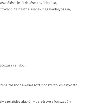
használása, lekérdezése, továbbítása,
at további felhasználásának megakadályozása,
átozása céljából.
rehajtásához alkalmazott módszertől és eszköztől,
ely szerződés alapján – beleértve a jogszabály