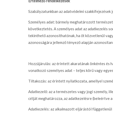
Értelmező rendelkezések
Szabályzatunkban az adatvédelmi szakkifejezések j
Személyes adat: bármely meghatározott természetes
következtetés. A személyes adat az adatkezelés so
tekinthető azonosíthatónak, ha őt közvetlenül vagy k
azonosságára jellemző tényező alapján azonosítani
Hozzájárulás: az érintett akaratának önkéntes és h
vonatkozó személyes adat – teljes körű vagy egyes
Tiltakozás: az érintett nyilatkozata, amellyel szem
Adatkezelő: az a természetes vagy jogi személy, il
célját meghatározza, az adatkezelésre (beleértve 
Adatkezelés: az alkalmazott eljárástól függetlenül