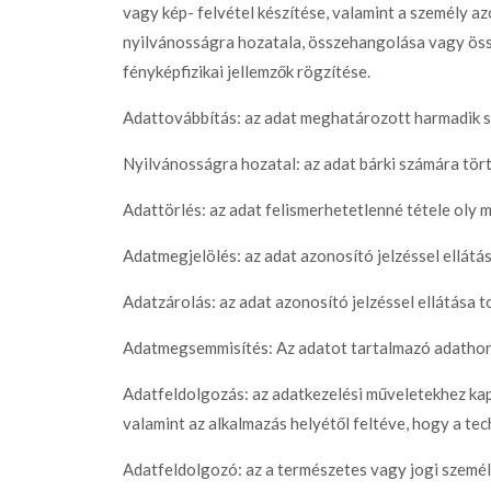
vagy kép- felvétel készítése, valamint a személy a
nyilvánosságra hozatala, összehangolása vagy öss
fényképfizikai jellemzők rögzítése.
Adattovábbítás: az adat meghatározott harmadik s
Nyilvánosságra hozatal: az adat bárki számára tör
Adattörlés: az adat felismerhetetlenné tétele oly 
Adatmegjelölés: az adat azonosító jelzéssel ellát
Adatzárolás: az adat azonosító jelzéssel ellátása
Adatmegsemmisítés: Az adatot tartalmazó adathord
Adatfeldolgozás: az adatkezelési műveletekhez kap
valamint az alkalmazás helyétől feltéve, hogy a tec
Adatfeldolgozó: az a természetes vagy jogi személy