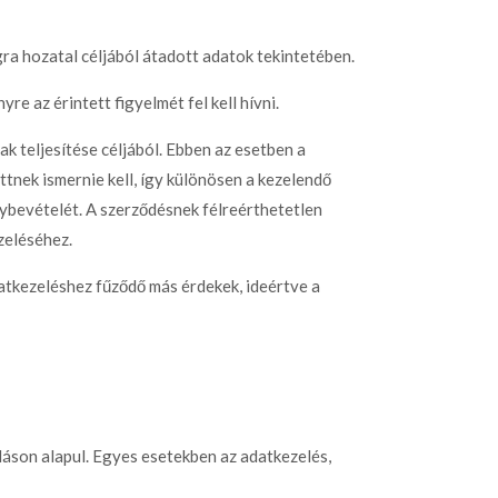
gra hozatal céljából átadott adatok tekintetében.
re az érintett figyelmét fel kell hívni.
k teljesítése céljából. Ebben az esetben a
tnek ismernie kell, így különösen a kezelendő
nybevételét. A szerződésnek félreérthetetlen
zeléséhez.
datkezeléshez fűződő más érdekek, ideértve a
áson alapul. Egyes esetekben az adatkezelés,