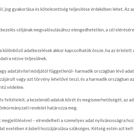
, jog gyakorlása és kötelezettség teljesítése érdekében lehet. Az 
tkezelés céljának megvalósulásához elengedhetetlen, a cél elérésére
a különböző adatkezelések akkor kapcsolhatók össze, ha az érintett
datra nézve teljesülnek.
agy adatátvitel módjától függetlenül- harmadik országban lévő ada
zájárult vagy azt törvény lehetővé teszi, és a harmadik országban az
intű védelme.
és feltételeit, a kezelendő adatok körét és megismerhetőségét, az a
 önkormányzati rendelet határozza meg.
t megjelölésével – elrendelheti a személyes adat nyilvánosságra ho
at esetében írásbeli hozzájárulása szükséges. Kétség estén azt kell 