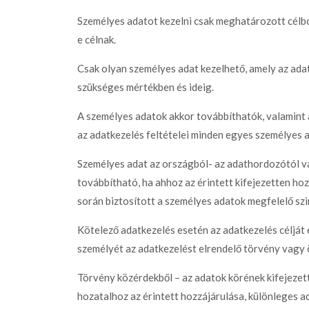
Személyes adatot kezelni csak meghatározott célból
e célnak.
Csak olyan személyes adat kezelhető, amely az ada
szükséges mértékben és ideig.
A személyes adatok akkor továbbíthatók, valamint 
az adatkezelés feltételei minden egyes személyes a
Személyes adat az országból- az adathordozótól v
továbbítható, ha ahhoz az érintett kifejezetten hoz
során biztosított a személyes adatok megfelelő sz
Kötelező adatkezelés esetén az adatkezelés célját 
személyét az adatkezelést elrendelő törvény vagy
Törvény közérdekből – az adatok körének kifejezet
hozatalhoz az érintett hozzájárulása, különleges ad