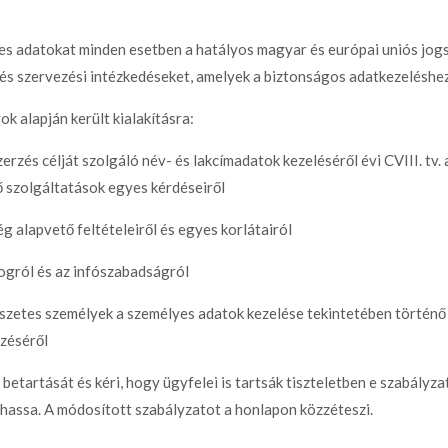
s adatokat minden esetben a hatályos magyar és európai uniós jogs
i és szervezési intézkedéseket, amelyek a biztonságos adatkezeléshe
k alapján került kialakításra:
zerzés célját szolgáló név- és lakcímadatok kezeléséről évi CVIII. tv
 szolgáltatások egyes kérdéseiről
g alapvető feltételeiről és egyes korlátairól
jogról és az infószabadságról
szetes személyek a személyes adatok kezelése tekintetében történő 
zéséről
 betartását és kéri, hogy ügyfelei is tartsák tiszteletben e szabály
hassa. A módosított szabályzatot a honlapon közzéteszi.