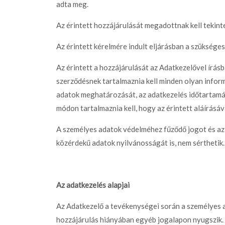
adta meg.
Az érintett hozzájárulását megadottnak kell tekint
Az érintett kérelmére indult eljárásban a szükséges 
Az érintett a hozzájárulását az Adatkezelővel írás
szerződésnek tartalmaznia kell minden olyan inform
adatok meghatározását, az adatkezelés időtartamát,
módon tartalmaznia kell, hogy az érintett aláírásá
A személyes adatok védelméhez fűződő jogot és az é
közérdekű adatok nyilvánosságát is, nem sérthetik.
Az adatkezelés alapjai
Az Adatkezelő a tevékenységei során a személyes 
hozzájárulás hiányában egyéb jogalapon nyugszik.