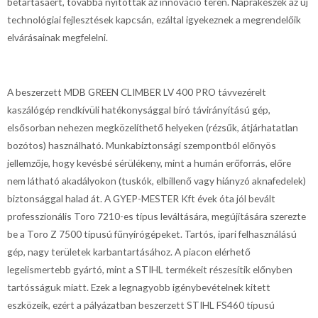
betartásáért, továbbá nyitottak az innováció terén. Naprakészek az új
technológiai fejlesztések kapcsán, ezáltal igyekeznek a megrendelőik
elvárásainak megfelelni.
A beszerzett MDB GREEN CLIMBER LV 400 PRO távvezérelt
kaszálógép rendkívüli hatékonysággal bíró távirányítású gép,
elsősorban nehezen megközelíthető helyeken (rézsűk, átjárhatatlan
bozótos) használható. Munkabiztonsági szempontból előnyös
jellemzője, hogy kevésbé sérülékeny, mint a humán erőforrás, előre
nem látható akadályokon (tuskók, elbillenő vagy hiányzó aknafedelek)
biztonsággal halad át. A GYEP-MESTER Kft évek óta jól bevált
professzionális Toro 7210-es típus leváltására, megújítására szerezte
be a Toro Z 7500 típusú fűnyírógépeket. Tartós, ipari felhasználású
gép, nagy területek karbantartásához. A piacon elérhető
legelismertebb gyártó, mint a STIHL termékeit részesítik előnyben
tartósságuk miatt. Ezek a legnagyobb igénybevételnek kitett
eszközeik, ezért a pályázatban beszerzett STIHL FS460 típusú