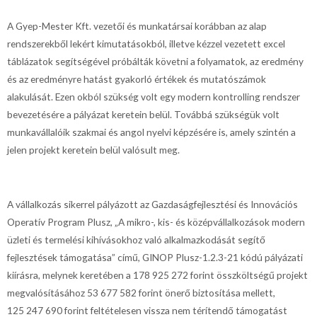
A Gyep-Mester Kft. vezetői és munkatársai korábban az alap
rendszerekből lekért kimutatásokból, illetve kézzel vezetett excel
táblázatok segítségével próbálták követni a folyamatok, az eredmény
és az eredményre hatást gyakorló értékek és mutatószámok
alakulását. Ezen okból szükség volt egy modern kontrolling rendszer
bevezetésére a pályázat keretein belül. Továbbá szükségük volt
munkavállalóik szakmai és angol nyelvi képzésére is, amely szintén a
jelen projekt keretein belül valósult meg.
A vállalkozás sikerrel pályázott az Gazdaságfejlesztési és Innovációs
Operatív Program Plusz, „A mikro-, kis- és középvállalkozások modern
üzleti és termelési kihívásokhoz való alkalmazkodását segítő
fejlesztések támogatása” című, GINOP Plusz-1.2.3-21 kódú pályázati
kiírásra, melynek keretében a 178 925 272 forint összköltségű projekt
megvalósításához 53 677 582 forint önerő biztosítása mellett,
125 247 690 forint feltételesen vissza nem térítendő támogatást