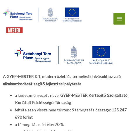
A GYEP-MESTER Kft. modern üzleti és termelési kihívásokhoz való
alkalmazkodását segítő fejlesztési pályázata
a kedvezményezett neve:
GYEP-MESTER Kertépítő Szolgáltató
Korlátolt Felelősségű Társaság
feltételesen vissza nem térítendő támogatás összege:
125 247
690
forint
a támogatás mértéke:
70 %