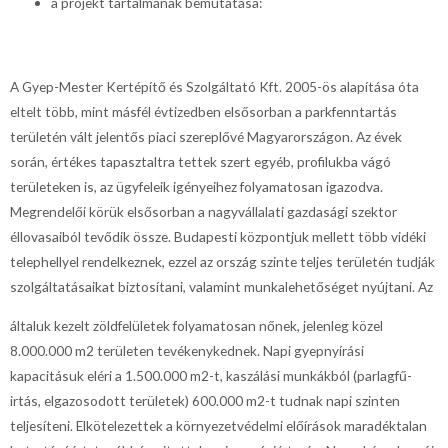
a projekt tartalmának bemutatása:
A Gyep-Mester Kertépítő és Szolgáltató Kft. 2005-ös alapítása óta
eltelt több, mint másfél évtizedben elsősorban a parkfenntartás
területén vált jelentős piaci szereplővé Magyarországon. Az évek
során, értékes tapasztaltra tettek szert egyéb, profilukba vágó
területeken is, az ügyfeleik igényeihez folyamatosan igazodva.
Megrendelői körük elsősorban a nagyvállalati gazdasági szektor
éllovasaiból tevődik össze. Budapesti központjuk mellett több vidéki
telephellyel rendelkeznek, ezzel az ország szinte teljes területén tudják
szolgáltatásaikat biztosítani, valamint munkalehetőséget nyújtani. Az
általuk kezelt zöldfelületek folyamatosan nőnek, jelenleg közel
8.000.000 m2 területen tevékenykednek. Napi gyepnyírási
kapacitásuk eléri a 1.500.000 m2-t, kaszálási munkákból (parlagfű-
irtás, elgazosodott területek) 600.000 m2-t tudnak napi szinten
teljesíteni. Elkötelezettek a környezetvédelmi előírások maradéktalan