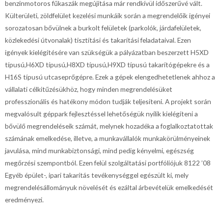
benzinmotoros fűkaszák megújítása már rendkívül időszerűvé vált.
Külterületi, zöldfelület kezelési munkáik során a megrendelőik igényei
sorozatosan bővülnek a burkolt felületek (parkolók, járdafelületek,
közlekedési útvonalak) tisztítási és takarítási feladataival. Ezen
igények kielégítésére van szükségük a pályázatban beszerzett H5XD
típusú,H6XD típusú,H8XD típusú,H9XD típusú takarítógépekre és a
H16S típusú utcaseprőgépre. Ezek a gépek elengedhetetlenek ahhoz a
vállalati célkitűzésükhöz, hogy minden megrendelésüket
professzionális és hatékony módon tudják teljesíteni. A projekt során
megvalósult géppark fejlesztéssel lehetőségük nyílik kielégíteni a
bővülő megrendeléseik számát, melynek hozadéka a foglalkoztatottak
számának emelkedése, illetve, a munkavállalók munkakörülményeinek
javulása, mind munkabiztonsági, mind pedig kényelmi, egészség
megőrzési szempontból. Ezen felül szolgáltatási portfóliójuk 8122 ’08
Egyéb épület-, ipari takarítás tevékenységgel egészült ki, mely
megrendelésállományuk növelését és ezáltal árbevételük emelkedését
eredményezi.