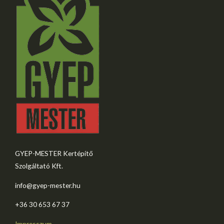
GYEP-MESTER Kertépítő
Szolgáltató Kft.
info@gyep-mester.hu
+36 30 653 67 37​
Impresszum