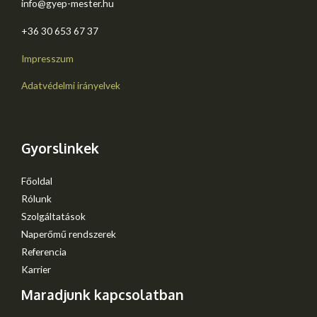
info@gyep-mester.hu
+36 30 653 67 37​
Impresszum
Adatvédelmi irányelvek
Gyorslinkek
Főoldal
Rólunk
Szolgáltatások
Naperőmű rendszerek
Referencia
Karrier
Maradjunk kapcsolatban